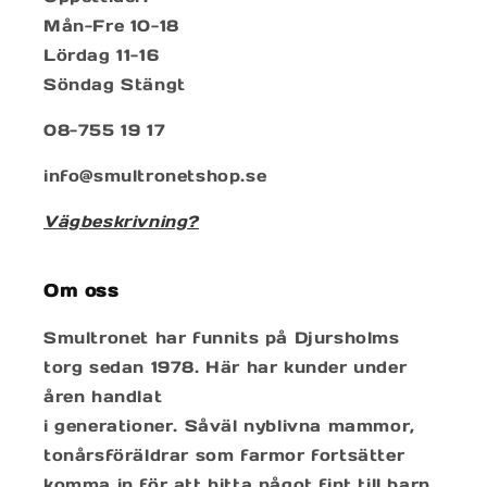
Mån-Fre 10-18
Lördag 11-16
Söndag Stängt
08-755 19 17
info@smultronetshop.se
Vägbeskrivning?
Om oss
Smultronet har funnits på Djursholms
torg sedan 1978. Här har kunder under
åren handlat
i generationer. Såväl nyblivna mammor,
tonårsföräldrar som farmor fortsätter
komma in för att hitta något fint till barn