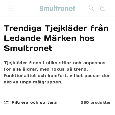
vidare
till
Varukorg
innehåll
P
Trendiga Tjejkläder från
r
Ledande Märken hos
o
Smultronet
d
Tjejkläder finns i olika stilar och anpassas
u
för alla åldrar, med fokus på trend,
k
funktionalitet och komfort, vilket passar den
aktiva unga målgruppen.
t
s
Filtrera och sortera
330 produkter
e