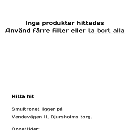
r
i
Inga produkter hittades
e
Använd färre filter eller
ta bort alla
:
Hitta hit
Smultronet ligger på
Vendevägen 11, Djursholms torg.
Öppettider: