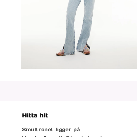
Öppna
mediet
2
i
modalfönster
Hitta hit
Smultronet ligger på