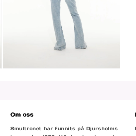
Öppna
mediet
3
i
modalfönster
Om oss
Smultronet har funnits på Djursholms