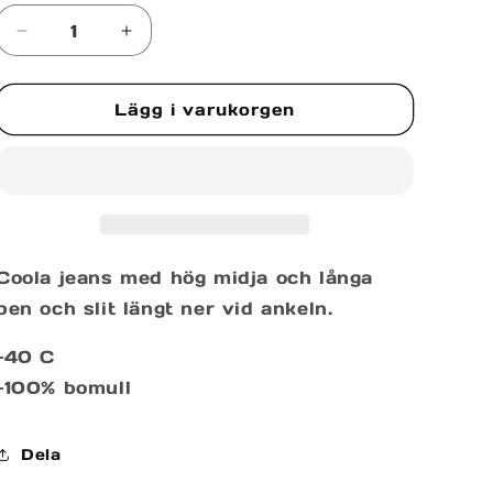
Minska
Öka
kvantitet
kvantitet
för
för
Lägg i varukorgen
FLARE
FLARE
DENIM
DENIM
Coola jeans med hög midja och långa
ben och slit längt ner vid ankeln.
-40 C
-100% bomull
Dela