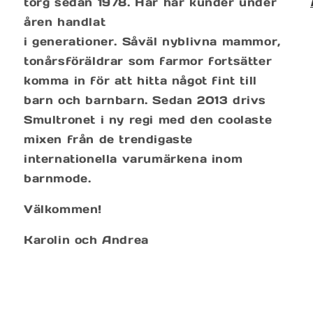
torg sedan 1978. Här har kunder under
åren handlat
i generationer. Såväl nyblivna mammor,
tonårsföräldrar som farmor fortsätter
komma in för att hitta något fint till
barn och barnbarn. Sedan 2013 drivs
Smultronet i ny regi med den coolaste
mixen från de trendigaste
internationella varumärkena inom
barnmode.
Välkommen!
Karolin och Andrea