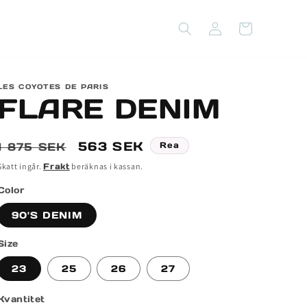
Logga
Varukorg
in
LES COYOTES DE PARIS
FLARE DENIM
Ordinarie
Försäljningspris
563 SEK
1 875 SEK
Rea
pris
Skatt ingår.
Frakt
beräknas i kassan.
Color
90'S DENIM
Size
23
25
26
27
Kvantitet