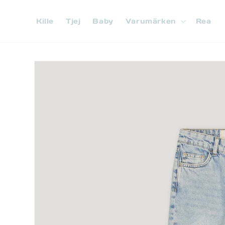
vidare
till
Kille
Tjej
Baby
Varumärken
Rea
innehåll
Gå vidare till
produktinformation