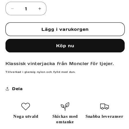
inte
tillgänglig
Minska
Öka
kvantitet
kvantitet
för
för
Lägg i varukorgen
MAIRE
MAIRE
JACKET
JACKET
Köp nu
Klassisk vinterjacka från Moncler för tjejer.
Tillverkad i glansig nylon och fylld med dun.
Dela
Noga utvald
Skickas med
Snabba leveranser
omtanke