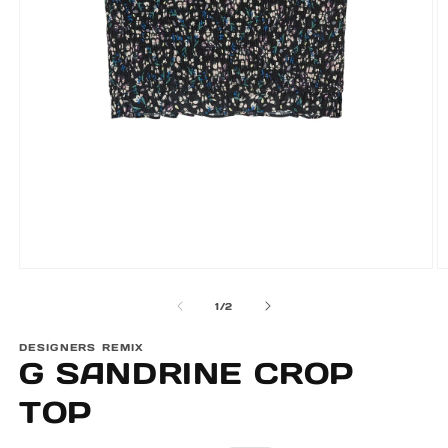
Öppna
Ö
mediet
m
av
1
/
2
1
2
i
i
modalfönster
m
DESIGNERS REMIX
G SANDRINE CROP
TOP