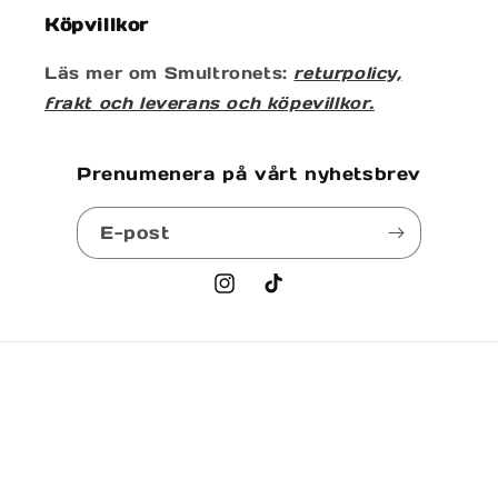
Köpvillkor
Läs mer om Smultronets:
returpolicy,
frakt och leverans och köpevillkor.
Prenumenera på vårt nyhetsbrev
E-post
Instagram
TikTok
Betalningsmetoder
© 2026,
Smultronetshop
Powered by Shopify