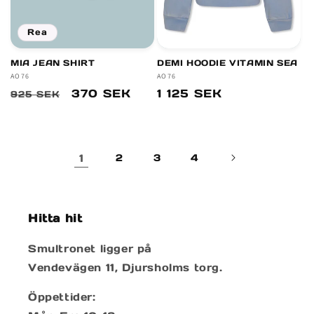
Rea
MIA JEAN SHIRT
DEMI HOODIE VITAMIN SEA
Säljare:
AO76
Säljare:
AO76
Ordinarie
Försäljningspris
370 SEK
Ordinarie
1 125 SEK
925 SEK
pris
pris
1
2
3
4
Hitta hit
Smultronet ligger på
Vendevägen 11, Djursholms torg.
Öppettider: