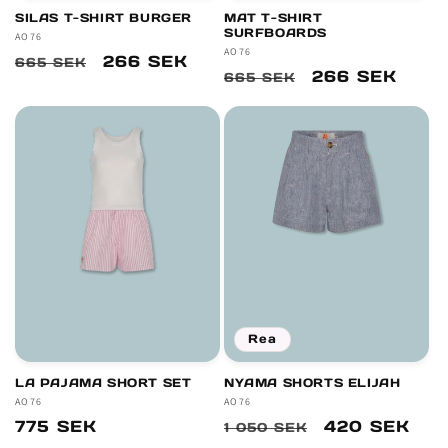
SILAS T-SHIRT BURGER
MAT T-SHIRT
SURFBOARDS
Säljare:
AO76
Säljare:
AO76
Ordinarie
Försäljningspris
266 SEK
665 SEK
Ordinarie
Försäljningsp
266 SEK
665 SEK
pris
pris
Rea
LA PAJAMA SHORT SET
NYAMA SHORTS ELIJAH
Säljare:
AO76
Säljare:
AO76
Ordinarie
775 SEK
Ordinarie
Försäljnings
420 SEK
1 050 SEK