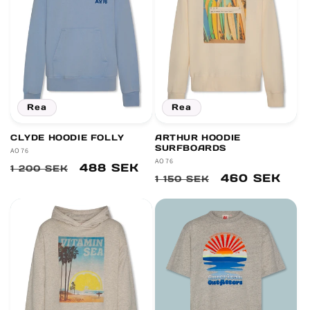
Rea
Rea
CLYDE HOODIE FOLLY
ARTHUR HOODIE
SURFBOARDS
Säljare:
AO76
Säljare:
AO76
Ordinarie
Försäljningspris
488 SEK
1 200 SEK
Ordinarie
Försäljningsp
460 SEK
1 150 SEK
pris
pris