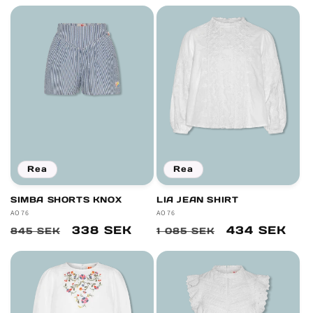
pris
pris
Rea
Rea
SIMBA SHORTS KNOX
LIA JEAN SHIRT
Säljare:
AO76
Säljare:
AO76
Ordinarie
Försäljningspris
338 SEK
Ordinarie
Försäljnings
434 SEK
845 SEK
1 085 SEK
pris
pris