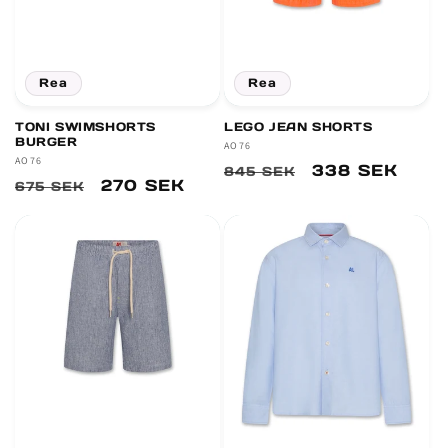
Rea
Rea
TONI SWIMSHORTS
LEGO JEAN SHORTS
BURGER
Säljare:
AO76
Säljare:
AO76
Ordinarie
Försäljningsp
338 SEK
845 SEK
Ordinarie
Försäljningspris
270 SEK
675 SEK
pris
pris