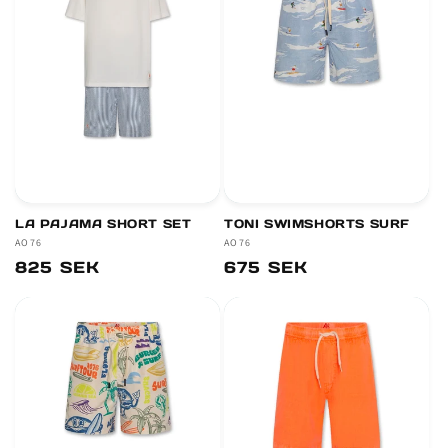
r
i
e
:
LA PAJAMA SHORT SET
TONI SWIMSHORTS SURF
Säljare:
AO76
Säljare:
AO76
Ordinarie
825 SEK
Ordinarie
675 SEK
pris
pris