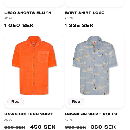
LEGO SHORTS ELIJAH
BART SHIRT LOGO
Säljare:
AO76
Säljare:
AO76
Ordinarie
1 050 SEK
Ordinarie
1 325 SEK
pris
pris
Rea
Rea
HAWAIIAN JEAN SHIRT
HAWAIIAN SHIRT ROLLS
Säljare:
AO76
Säljare:
AO76
Ordinarie
Försäljningspris
450 SEK
Ordinarie
Försäljningsp
360 SEK
900 SEK
900 SEK