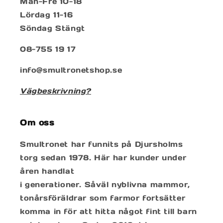
Mån-Fre 10-18
Lördag 11-16
Söndag Stängt
08-755 19 17
info@smultronetshop.se
Vägbeskrivning?
Om oss
Smultronet har funnits på Djursholms
torg sedan 1978. Här har kunder under
åren handlat
i generationer. Såväl nyblivna mammor,
tonårsföräldrar som farmor fortsätter
komma in för att hitta något fint till barn