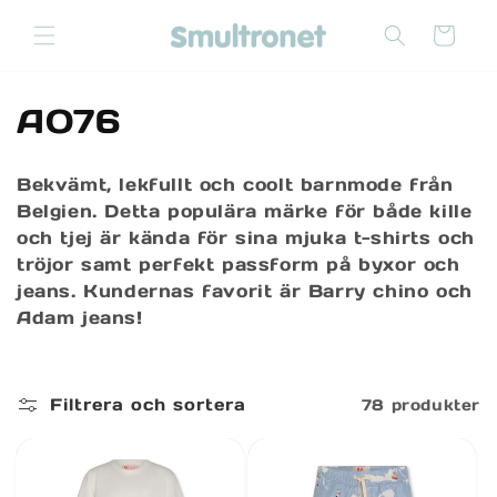
vidare
till
Varukorg
innehåll
P
AO76
r
Bekvämt, lekfullt och coolt barnmode från
o
Belgien. Detta populära märke för både kille
och tjej är kända för sina mjuka t-shirts och
d
tröjor samt perfekt passform på byxor och
u
jeans. Kundernas favorit är Barry chino och
Adam jeans!
k
t
Filtrera och sortera
78 produkter
s
e