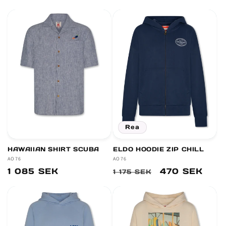
pris
pris
Rea
HAWAIIAN SHIRT SCUBA
ELDO HOODIE ZIP CHILL
Säljare:
AO76
Säljare:
AO76
Ordinarie
1 085 SEK
Ordinarie
Försäljningsp
470 SEK
1 175 SEK
pris
pris