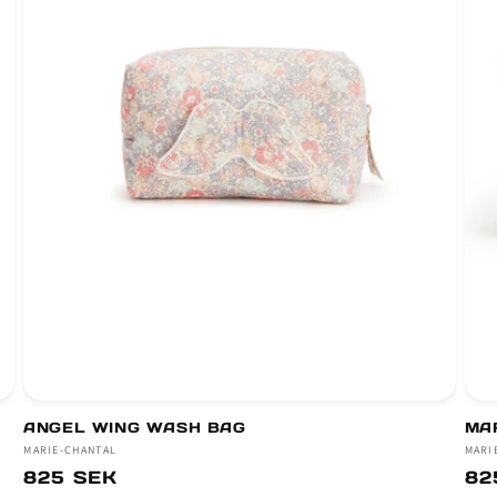
ANGEL WING WASH BAG
MA
Säljare:
MARIE-CHANTAL
Säl
MARI
Ordinarie
825 SEK
Or
82