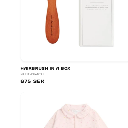
HAIRBRUSH IN A BOX
Säljare:
MARIE-CHANTAL
Ordinarie
675 SEK
pris