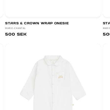
STARS & CROWN WRAP ONESIE
ST
Säljare:
MARIE-CHANTAL
Säl
MARI
Ordinarie
500 SEK
Or
50
pris
pri