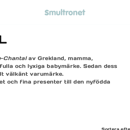
L
e
-
Chantal
av Grekland, mamma,
kfulla och lyxiga babymärke. Sedan dess
ellt välkänt varumärke.
t och fina presenter till den nyfödda
Sortera efte