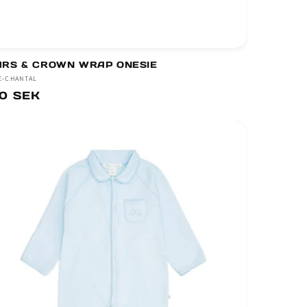
ARS & CROWN WRAP ONESIE
jare:
E-CHANTAL
dinarie
0 SEK
s