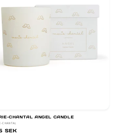
RIE-CHANTAL ANGEL CANDLE
jare:
E-CHANTAL
dinarie
5 SEK