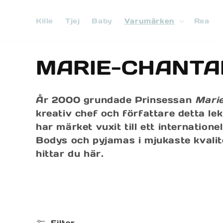
vidare
till
Kille
Tjej
Baby
Varumärken
Rea
innehåll
P
MARIE-CHANTA
r
År 2000 grundade Prinsessan
Mari
o
kreativ chef och författare detta le
har märket vuxit till ett internation
d
Bodys och pyjamas i mjukaste kvalite
hittar du här.
u
k
t
Filter