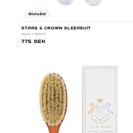
Slutsåld
STARS & CROWN SLEEPSUIT
Säljare:
MARIE-CHANTAL
Ordinarie
775 SEK
pris