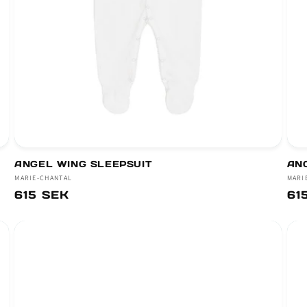
ANGEL WING SLEEPSUIT
AN
Säljare:
MARIE-CHANTAL
Säl
MARI
Ordinarie
615 SEK
Or
61
pris
pri