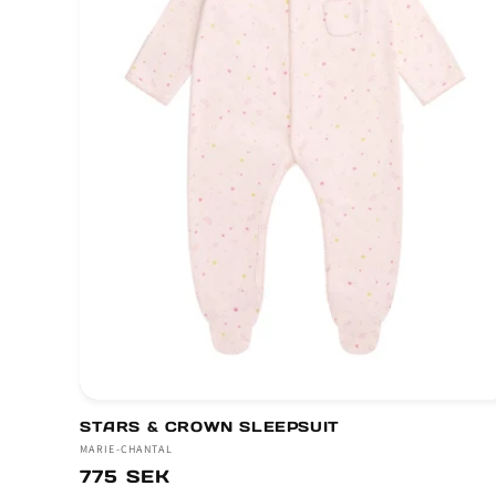
STARS & CROWN SLEEPSUIT
Säljare:
MARIE-CHANTAL
Ordinarie
775 SEK