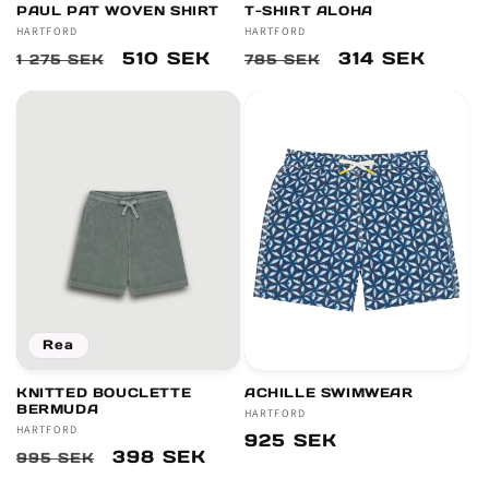
PAUL PAT WOVEN SHIRT
T-SHIRT ALOHA
Säljare:
HARTFORD
Säljare:
HARTFORD
Ordinarie
Försäljningspris
510 SEK
Ordinarie
Försäljningspr
314 SEK
1 275 SEK
785 SEK
pris
pris
Rea
KNITTED BOUCLETTE
ACHILLE SWIMWEAR
BERMUDA
Säljare:
HARTFORD
Säljare:
HARTFORD
Ordinarie
925 SEK
Ordinarie
Försäljningspris
398 SEK
995 SEK
pris
pris