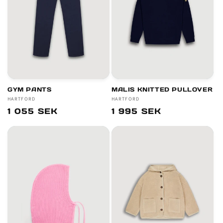
GYM PANTS
MALIS KNITTED PULLOVER
Säljare:
HARTFORD
Säljare:
HARTFORD
Ordinarie
1 055 SEK
Ordinarie
1 995 SEK
pris
pris