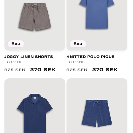
Rea
Rea
JOGGY LINEN SHORTS
KNITTED POLO PIQUE
Säljare:
HARTFORD
Säljare:
HARTFORD
Ordinarie
Försäljningspris
370 SEK
Ordinarie
Försäljningsp
370 SEK
925 SEK
925 SEK
pris
pris