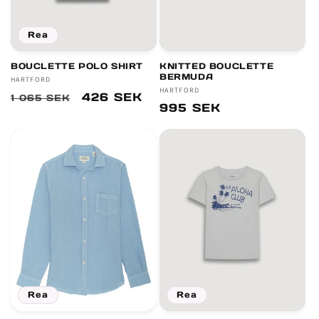
Rea
BOUCLETTE POLO SHIRT
KNITTED BOUCLETTE
BERMUDA
Säljare:
HARTFORD
Säljare:
HARTFORD
Ordinarie
Försäljningspris
426 SEK
1 065 SEK
Ordinarie
995 SEK
pris
pris
Rea
Rea