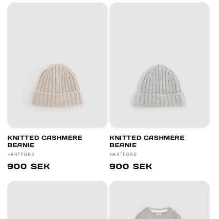
KNITTED CASHMERE
KNITTED CASHMERE
BEANIE
BEANIE
Säljare:
HARTFORD
Säljare:
HARTFORD
Ordinarie
900 SEK
Ordinarie
900 SEK
pris
pris