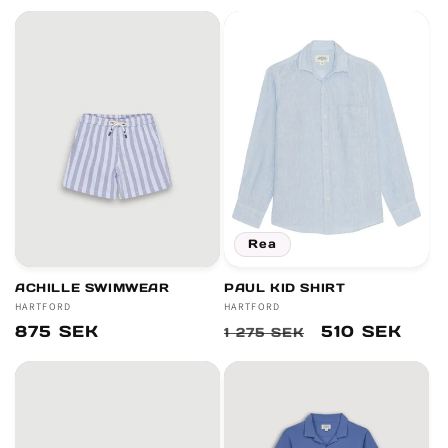
r
i
e
:
Rea
ACHILLE SWIMWEAR
PAUL KID SHIRT
Säljare:
HARTFORD
Säljare:
HARTFORD
Ordinarie
875 SEK
Ordinarie
Försäljnings
510 SEK
1 275 SEK
pris
pris