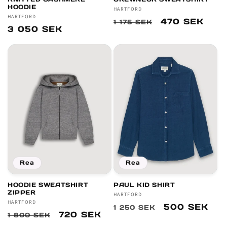
HOODIE
Säljare:
HARTFORD
Säljare:
HARTFORD
Ordinarie
Försäljningsp
470 SEK
1 175 SEK
Ordinarie
3 050 SEK
pris
pris
Rea
Rea
HOODIE SWEATSHIRT
PAUL KID SHIRT
ZIPPER
Säljare:
HARTFORD
Säljare:
HARTFORD
Ordinarie
Försäljnings
500 SEK
1 250 SEK
Ordinarie
Försäljningspris
720 SEK
1 800 SEK
pris
pris