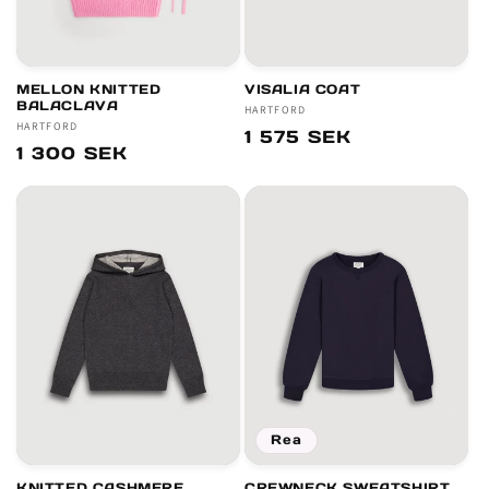
MELLON KNITTED
VISALIA COAT
BALACLAVA
Säljare:
HARTFORD
Säljare:
HARTFORD
Ordinarie
1 575 SEK
Ordinarie
1 300 SEK
pris
pris
Rea
KNITTED CASHMERE
CREWNECK SWEATSHIRT