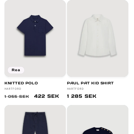
Rea
KNITTED POLO
PAUL PAT KID SHIRT
Säljare:
HARTFORD
Säljare:
HARTFORD
Ordinarie
Försäljningspris
422 SEK
Ordinarie
1 285 SEK
1 055 SEK
pris
pris