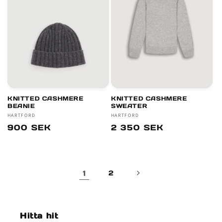
KNITTED CASHMERE
KNITTED CASHMERE
BEANIE
SWEATER
Säljare:
HARTFORD
Säljare:
HARTFORD
Ordinarie
900 SEK
Ordinarie
2 350 SEK
pris
pris
1
2
Hitta hit