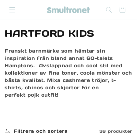
vidare
till
Varukorg
innehåll
P
HARTFORD KIDS
r
Franskt barnmärke som hämtar sin
o
inspiration från bland annat 60-talets
Hamptons. Avslappnad och cool stil med
d
kollektioner av fina toner, coola mönster och
u
bästa kvalitet. Mixa cashmere tröjor, t-
shirts, chinos och skjortor för en
k
perfekt pojk outfit!
t
s
e
Filtrera och sortera
38 produkter