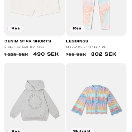
Rea
Rea
DENIM STAR SHORTS
LEGGINGS
Säljare:
STELLA MC CARTNEY KIDS
Säljare:
STELLA MC CARTNEY KIDS
Ordinarie
Försäljningspris
490 SEK
Ordinarie
Försäljningspr
302 SEK
1 225 SEK
755 SEK
pris
pris
Rea
Slutsåld