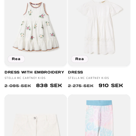
Rea
Rea
DRESS WITH EMBROIDERY
DRESS
Säljare:
STELLA MC CARTNEY KIDS
Säljare:
STELLA MC CARTNEY KIDS
Ordinarie
Försäljningspris
838 SEK
Ordinarie
Försäljnings
910 SEK
2 095 SEK
2 275 SEK
pris
pris