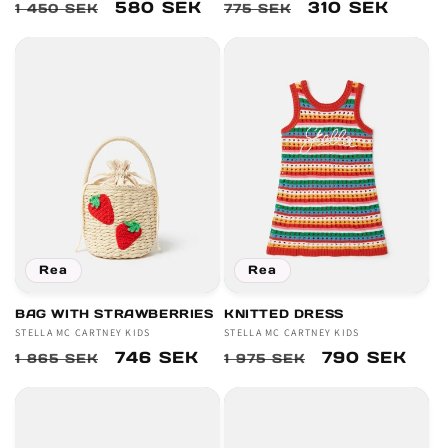
Ordinarie
Försäljningspris
580 SEK
Ordinarie
Försäljningspr
310 SEK
1 450 SEK
775 SEK
pris
pris
Rea
Rea
BAG WITH STRAWBERRIES
KNITTED DRESS
Säljare:
STELLA MC CARTNEY KIDS
Säljare:
STELLA MC CARTNEY KIDS
Ordinarie
Försäljningspris
746 SEK
Ordinarie
Försäljnings
790 SEK
1 865 SEK
1 975 SEK
pris
pris