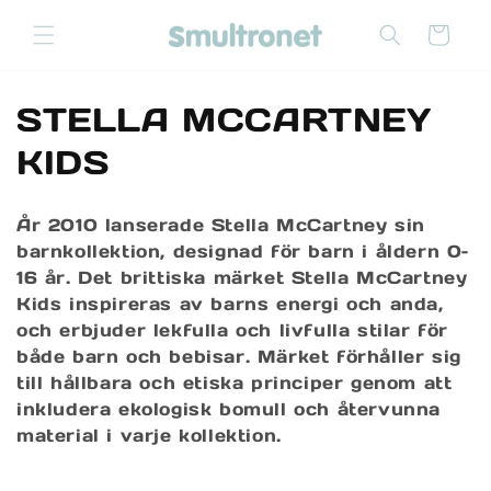
vidare
till
Varukorg
innehåll
P
STELLA MCCARTNEY
r
KIDS
o
År 2010 lanserade Stella McCartney sin
d
barnkollektion, designad för barn i åldern 0–
16 år. Det brittiska märket Stella McCartney
u
Kids inspireras av barns energi och anda,
k
och erbjuder lekfulla och livfulla stilar för
både barn och bebisar. Märket förhåller sig
t
till hållbara och etiska principer genom att
s
inkludera ekologisk bomull och återvunna
material i varje kollektion.
e