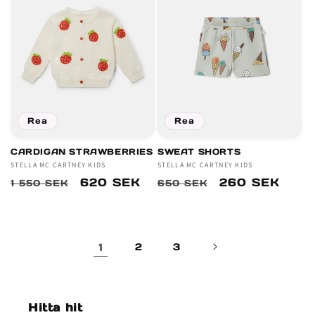
Rea
Rea
CARDIGAN STRAWBERRIES
SWEAT SHORTS
Säljare:
STELLA MC CARTNEY KIDS
Säljare:
STELLA MC CARTNEY KIDS
Ordinarie
Försäljningspris
620 SEK
Ordinarie
Försäljningsp
260 SEK
1 550 SEK
650 SEK
pris
pris
1
2
3
Hitta hit