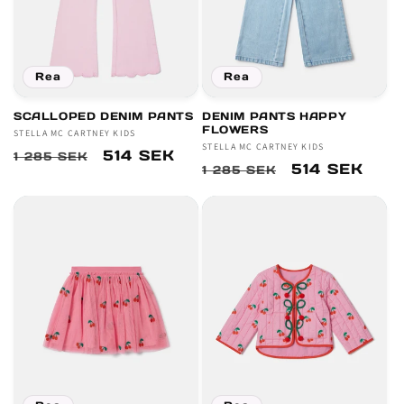
Rea
Rea
SCALLOPED DENIM PANTS
DENIM PANTS HAPPY
FLOWERS
Säljare:
STELLA MC CARTNEY KIDS
Säljare:
STELLA MC CARTNEY KIDS
Ordinarie
Försäljningspris
514 SEK
1 285 SEK
Ordinarie
Försäljnings
514 SEK
1 285 SEK
pris
pris