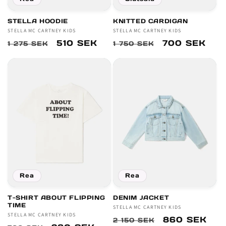
STELLA HOODIE
KNITTED CARDIGAN
Säljare:
STELLA MC CARTNEY KIDS
Säljare:
STELLA MC CARTNEY KIDS
Ordinarie
Försäljningspris
510 SEK
Ordinarie
Försäljnings
700 SEK
1 275 SEK
1 750 SEK
pris
pris
Rea
Rea
T-SHIRT ABOUT FLIPPING
DENIM JACKET
TIME
Säljare:
STELLA MC CARTNEY KIDS
Säljare:
STELLA MC CARTNEY KIDS
Ordinarie
Försäljnings
860 SEK
2 150 SEK