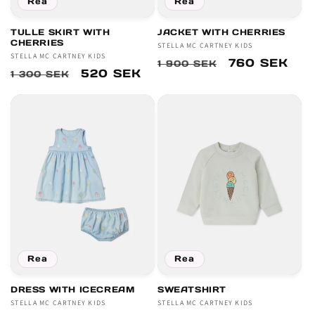
Rea
Rea
TULLE SKIRT WITH
JACKET WITH CHERRIES
CHERRIES
Säljare:
STELLA MC CARTNEY KIDS
Säljare:
STELLA MC CARTNEY KIDS
Ordinarie
Försäljnings
760 SEK
1 900 SEK
Ordinarie
Försäljningspris
520 SEK
1 300 SEK
pris
pris
Rea
Rea
DRESS WITH ICECREAM
SWEATSHIRT
Säljare:
STELLA MC CARTNEY KIDS
Säljare:
STELLA MC CARTNEY KIDS