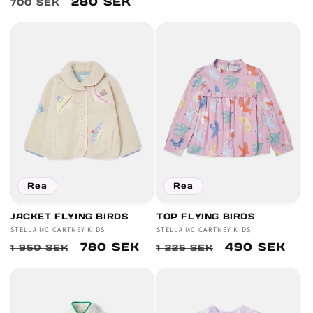
Ordinarie
Försäljningspris
280 SEK
700 SEK
pris
pris
Rea
Rea
JACKET FLYING BIRDS
TOP FLYING BIRDS
Säljare:
STELLA MC CARTNEY KIDS
Säljare:
STELLA MC CARTNEY KIDS
Ordinarie
Försäljningspris
780 SEK
Ordinarie
Försäljnings
490 SEK
1 950 SEK
1 225 SEK
pris
pris