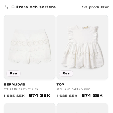
r
Filtrera och sortera
50 produkter
i
e
:
Rea
Rea
BERMUDAS
TOP
Säljare:
STELLA MC CARTNEY KIDS
Säljare:
STELLA MC CARTNEY KIDS
Ordinarie
Försäljningspris
674 SEK
Ordinarie
Försäljnings
674 SEK
1 685 SEK
1 685 SEK
pris
pris