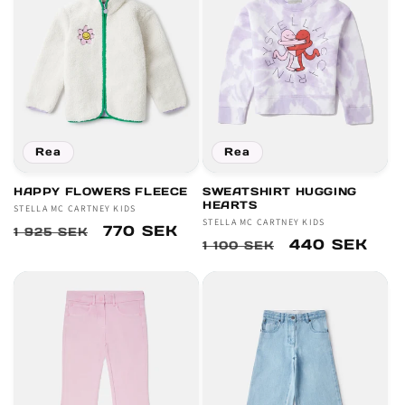
Rea
Rea
HAPPY FLOWERS FLEECE
SWEATSHIRT HUGGING
HEARTS
Säljare:
STELLA MC CARTNEY KIDS
Säljare:
STELLA MC CARTNEY KIDS
Ordinarie
Försäljningspris
770 SEK
1 925 SEK
Ordinarie
Försäljningsp
440 SEK
1 100 SEK
pris
pris