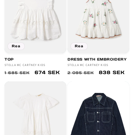
Rea
Rea
TOP
DRESS WITH EMBROIDERY
Säljare:
STELLA MC CARTNEY KIDS
Säljare:
STELLA MC CARTNEY KIDS
Ordinarie
Försäljningspris
674 SEK
Ordinarie
Försäljnings
838 SEK
1 685 SEK
2 095 SEK
pris
pris