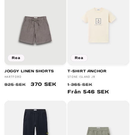
Rea
Rea
JOGGY LINEN SHORTS
T-SHIRT ANCHOR
Säljare:
HARTFORD
Säljare:
STONE ISLAND JR
Ordinarie
Försäljningspris
370 SEK
Ordinarie
Försäljningsp
925 SEK
1 365 SEK
pris
pris
Från 546 SEK