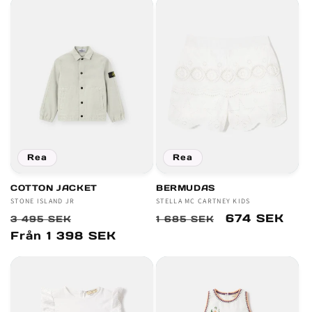
Rea
Rea
COTTON JACKET
BERMUDAS
Säljare:
STONE ISLAND JR
Säljare:
STELLA MC CARTNEY KIDS
Ordinarie
Försäljningspris
Ordinarie
Försäljnings
674 SEK
3 495 SEK
1 685 SEK
pris
pris
Från 1 398 SEK