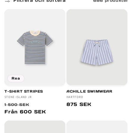
Filtrera och sortera
686 produkter
r
i
e
:
Rea
T-SHIRT STRIPES
ACHILLE SWIMWEAR
Säljare:
STONE ISLAND JR
Säljare:
HARTFORD
Ordinarie
Försäljningspris
Ordinarie
875 SEK
1 500 SEK
pris
pris
Från 600 SEK