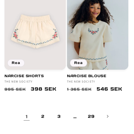
Rea
Rea
NARCISE SHORTS
NARCISE BLOUSE
Säljare:
THE NEW SOCIETY
Säljare:
THE NEW SOCIETY
Ordinarie
Försäljningspris
398 SEK
Ordinarie
Försäljnings
546 SEK
995 SEK
1 365 SEK
pris
pris
1
2
3
…
29