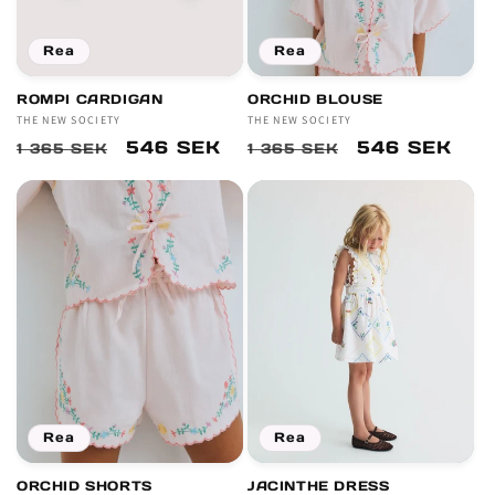
Rea
Rea
ROMPI CARDIGAN
ORCHID BLOUSE
Säljare:
THE NEW SOCIETY
Säljare:
THE NEW SOCIETY
Ordinarie
Försäljningspris
546 SEK
Ordinarie
Försäljnings
546 SEK
1 365 SEK
1 365 SEK
pris
pris
Rea
Rea
ORCHID SHORTS
JACINTHE DRESS