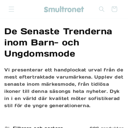
vidare
till
Varukorg
innehåll
P
De Senaste Trenderna
r
inom Barn- och
o
Ungdomsmode
d
Vi presenterar ett handplockat urval från de
u
mest eftertraktade varumärkena. Upplev det
k
senaste inom märkesmode, från tidlösa
ikoner till denna säsongs heta nyheter. Dyk
t
in i en värld där kvalitet möter sofistikerad
stil för de yngre generationerna.
s
e