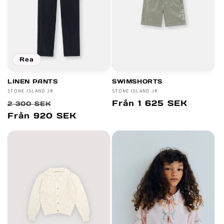
Rea
LINEN PANTS
SWIMSHORTS
Säljare:
STONE ISLAND JR
Säljare:
STONE ISLAND JR
Ordinarie
Försäljningspris
Ordinarie
Från 1 625 SEK
2 300 SEK
pris
pris
Från 920 SEK