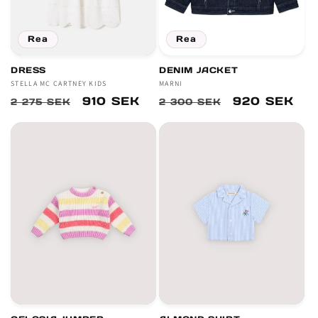
Rea
Rea
DRESS
DENIM JACKET
Säljare:
STELLA MC CARTNEY KIDS
Säljare:
MARNI
Ordinarie
Försäljningspris
910 SEK
Ordinarie
Försäljnings
920 SEK
2 275 SEK
2 300 SEK
pris
pris