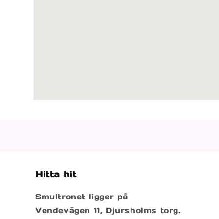
Öppna
mediet
1
i
modalfönster
Hitta hit
Smultronet ligger på
Vendevägen 11, Djursholms torg.