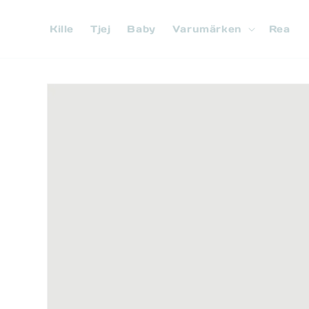
vidare
till
Kille
Tjej
Baby
Varumärken
Rea
innehåll
Gå vidare till
produktinformation