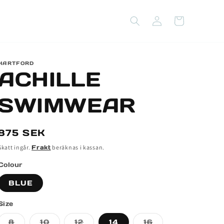
Logga
Varukorg
in
HARTFORD
ACHILLE
SWIMWEAR
Ordinarie
875 SEK
pris
Skatt ingår.
Frakt
beräknas i kassan.
Colour
BLUE
Size
Varianten
Varianten
Varianten
Varianten
8
10
12
14
16