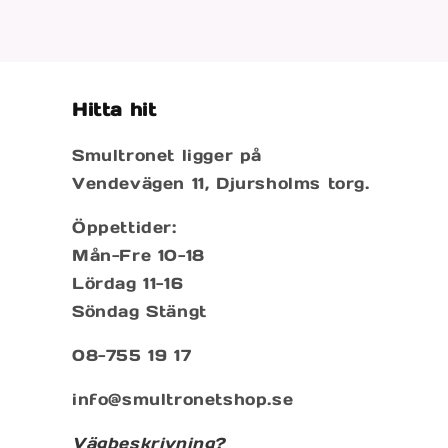
i
modalfönster
Hitta hit
Smultronet ligger på
Vendevägen 11, Djursholms torg.
Öppettider:
Mån-Fre 10-18
Lördag 11-16
Söndag Stängt
08-755 19 17
info@smultronetshop.se
Vägbeskrivning?