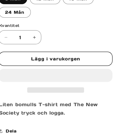
24 Mån
Kvantitet
Minska
Öka
kvantitet
kvantitet
för
för
Lägg i varukorgen
TNS
TNS
LOGO
LOGO
BABY
BABY
T-
T-
SHIRT
SHIRT
Liten bomulls T-shirt med The New
Society tryck och logga.
Dela