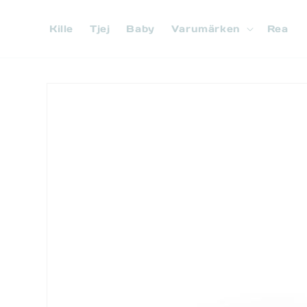
vidare
till
Kille
Tjej
Baby
Varumärken
Rea
innehåll
Gå vidare till
produktinformation