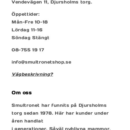
Vendevägen 11, Djursholms torg.
Öppettider:
Mån-Fre 10-18
Lördag 11-16
Söndag Stängt
08-755 19 17
info@smultronetshop.se
Vägbeskrivning?
Om oss
Smultronet har funnits på Djursholms
torg sedan 1978. Här har kunder under
åren handlat
i generationer. Såväl nyblivna mammor,