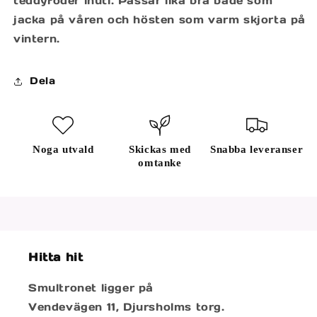
teddyfoder inuti. Passar lika bra både som
jacka på våren och hösten som varm skjorta på
vintern.
Dela
Noga utvald
Skickas med
Snabba leveranser
omtanke
Hitta hit
Smultronet ligger på
Vendevägen 11, Djursholms torg.