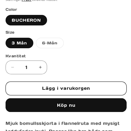
Color
BUCHERON
Size
Varianten
3 Mån
6 Mån
är
slutsåld
eller
Kvantitet
inte
tillgänglig
Minska
Öka
kvantitet
kvantitet
för
för
Lägg i varukorgen
SHIRT
SHIRT
PAN
PAN
Köp nu
Mjuk bomullsskjorta i flannelruta med mysigt