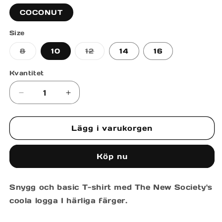
COCONUT
Size
Varianten
Varianten
8
10
12
14
16
är
är
slutsåld
slutsåld
eller
eller
Kvantitet
inte
inte
tillgänglig
tillgänglig
Minska
Öka
kvantitet
kvantitet
för
för
Lägg i varukorgen
MYKONOS
MYKONOS
T-
T-
SHIRT
SHIRT
Köp nu
Snygg och basic T-shirt med The New Society's
coola logga I härliga färger.