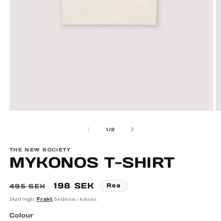
Öppna
Ö
mediet
m
av
1
/
2
1
2
i
i
modalfönster
m
THE NEW SOCIETY
MYKONOS T-SHIRT
Ordinarie
Försäljningspris
198 SEK
Rea
495 SEK
pris
Skatt ingår.
Frakt
beräknas i kassan.
Colour