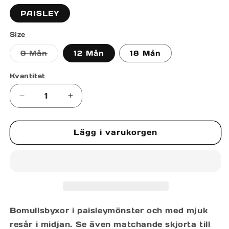
PAISLEY
Size
Varianten
9 Mån
12 Mån
18 Mån
är
slutsåld
eller
Kvantitet
inte
tillgänglig
Minska
Öka
kvantitet
kvantitet
för
för
Lägg i varukorgen
LUIS
LUIS
PANTS
PANTS
Bomullsbyxor i paisleymönster och med mjuk
resår i midjan. Se även matchande skjorta till