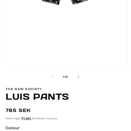
Öppna
Ö
mediet
m
av
1
/
2
1
2
i
i
modalfönster
m
THE NEW SOCIETY
LUIS PANTS
Ordinarie
785 SEK
pris
Skatt ingår.
Frakt
beräknas i kassan.
Colour