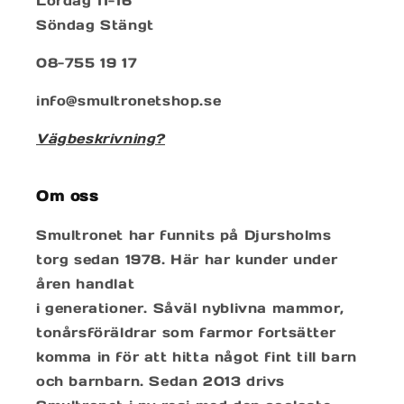
Lördag 11-16
Söndag Stängt
08-755 19 17
info@smultronetshop.se
Vägbeskrivning?
Om oss
Smultronet har funnits på Djursholms
torg sedan 1978. Här har kunder under
åren handlat
i generationer. Såväl nyblivna mammor,
tonårsföräldrar som farmor fortsätter
komma in för att hitta något fint till barn
och barnbarn. Sedan 2013 drivs