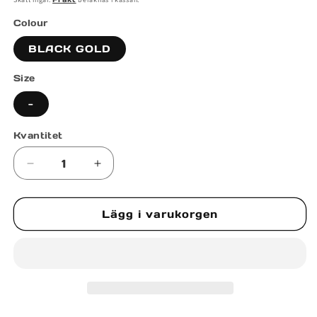
Colour
BLACK GOLD
Size
-
Kvantitet
Minska
Öka
kvantitet
kvantitet
för
för
Lägg i varukorgen
LOU
LOU