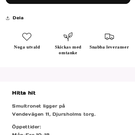
Dela
Noga utvald
Skickas med
Snabba leveranser
omtanke
Hitta hit
Smultronet ligger på
Vendevägen 11, Djursholms torg.
Öppettider:
Mån-Fre 10-18