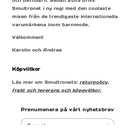
och barnbarn. Sedan 2013 drivs
Smultronet i ny regi med den coolaste
mixen från de trendigaste internationella
varumärkena inom barnmode.
Välkommen!
Karolin och Andrea
Köpvillkor
Läs mer om Smultronets:
returpolicy,
frakt och leverans och köpevillkor.
Prenumenera på vårt nyhetsbrev
E-post