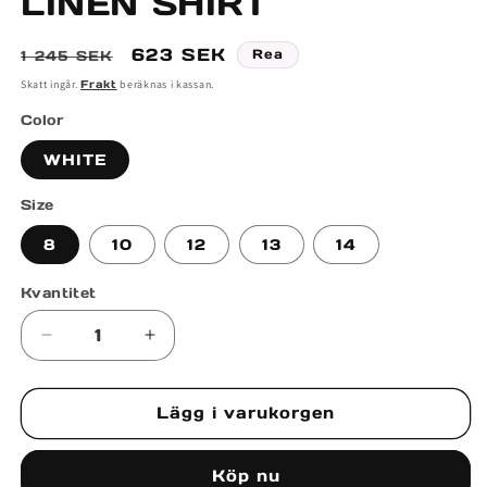
LINEN SHIRT
i
modalfönster
Ordinarie
Försäljningspris
623 SEK
Rea
1 245 SEK
pris
Skatt ingår.
Frakt
beräknas i kassan.
Color
WHITE
Size
8
10
12
13
14
Kvantitet
Minska
Öka
kvantitet
kvantitet
för
för
Lägg i varukorgen
LINEN
LINEN
SHIRT
SHIRT
Köp nu