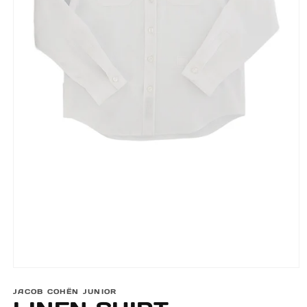
Öppna
mediet
JACOB COHËN JUNIOR
1