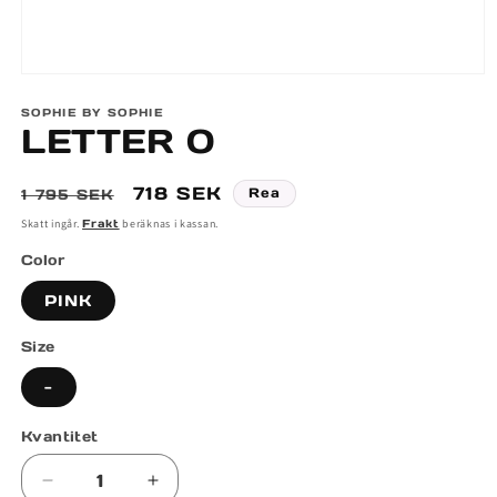
Öppna
mediet
SOPHIE BY SOPHIE
1
LETTER O
i
modalfönster
Ordinarie
Försäljningspris
718 SEK
Rea
1 795 SEK
pris
Skatt ingår.
Frakt
beräknas i kassan.
Color
PINK
Size
-
Kvantitet
Minska
Öka