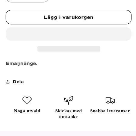
kvantitet
kvantitet
för
för
Lägg i varukorgen
LETTER
LETTER
O
O
Emaljhänge.
Dela
Noga utvald
Skickas med
Snabba leveranser
omtanke