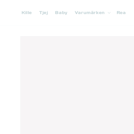
vidare
till
Kille
Tjej
Baby
Varumärken
Rea
innehåll
Gå vidare till
produktinformation