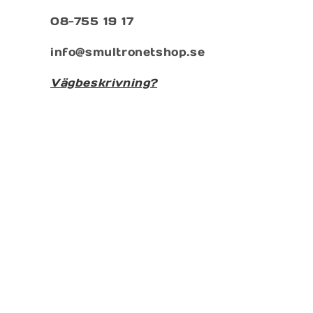
08-755 19 17
info@smultronetshop.se
Vägbeskrivning?
Prenumenera på vårt nyhetsbrev
E-post