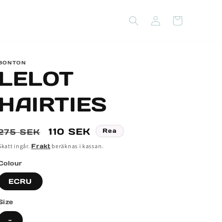
Logga
Varukorg
in
BONTON
LELOT
HAIRTIES
Ordinarie
Försäljningspris
110 SEK
275 SEK
Rea
pris
Skatt ingår.
Frakt
beräknas i kassan.
Colour
ECRU
Size
-