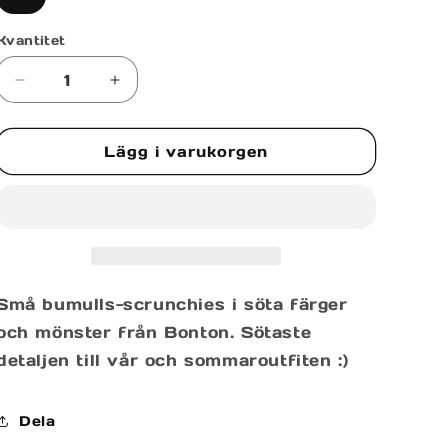
Kvantitet
Minska
Öka
kvantitet
kvantitet
för
för
Lägg i varukorgen
LELOT
LELOT
HAIRTIES
HAIRTIES
Små bumulls-scrunchies i söta färger
och mönster från Bonton. Sötaste
detaljen till vår och sommaroutfiten :)
Dela