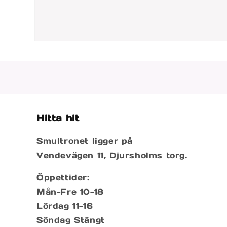
Öppna
mediet
2
i
modalfönster
Hitta hit
Smultronet ligger på
Vendevägen 11, Djursholms torg.
Öppettider:
Mån-Fre 10-18
Lördag 11-16
Söndag Stängt