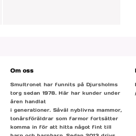
Öppna
mediet
3
i
modalfönster
Om oss
Smultronet har funnits på Djursholms
torg sedan 1978. Här har kunder under
åren handlat
i generationer. Såväl nyblivna mammor,
tonårsföräldrar som farmor fortsätter
komma in för att hitta något fint till
barn och barnbarn. Sedan 2013 drivs