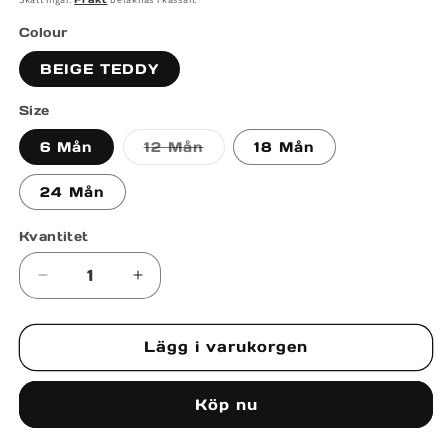
Colour
BEIGE TEDDY
Size
Varianten
6 Mån
12 Mån
18 Mån
är
slutsåld
eller
24 Mån
inte
tillgänglig
Kvantitet
Minska
Öka
kvantitet
kvantitet
för
för
Lägg i varukorgen
LANI
LANI
SHORTS
SHORTS
Köp nu