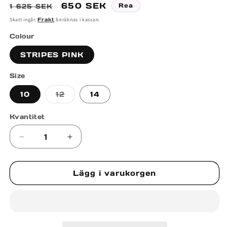
Ordinarie
Försäljningspris
650 SEK
Rea
1 625 SEK
pris
Skatt ingår.
Frakt
beräknas i kassan.
Colour
STRIPES PINK
Size
Varianten
10
12
14
är
slutsåld
eller
Kvantitet
inte
tillgänglig
Minska
Öka
kvantitet
kvantitet
för
för
Lägg i varukorgen
KNITTED
KNITTED
STRIPED
STRIPED
SHORTS
SHORTS