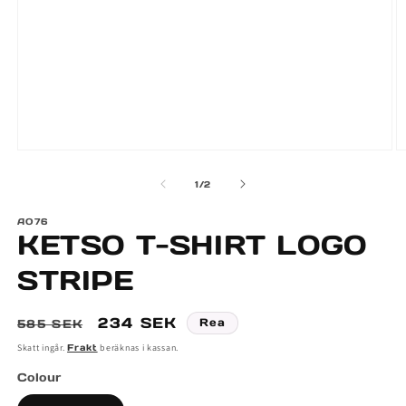
Öppna
Ö
mediet
m
av
1
/
2
1
2
i
i
modalfönster
m
AO76
KETSO T-SHIRT LOGO
STRIPE
Ordinarie
Försäljningspris
234 SEK
Rea
585 SEK
pris
Skatt ingår.
Frakt
beräknas i kassan.
Colour