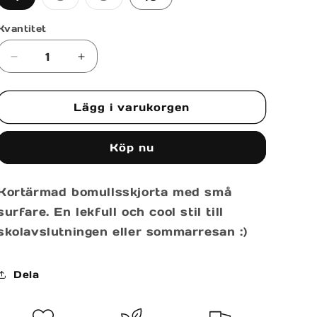
är
är
slutsåld
slutsåld
eller
eller
Kvantitet
inte
inte
tillgänglig
tillgänglig
Minska
Öka
kvantitet
kvantitet
för
för
Lägg i varukorgen
HAWAIIAN
HAWAIIAN
SHIRT
SHIRT
ROLLS
ROLLS
Köp nu
Kortärmad bomullsskjorta med små
surfare. En lekfull och cool stil till
skolavslutningen eller sommarresan :)
Dela