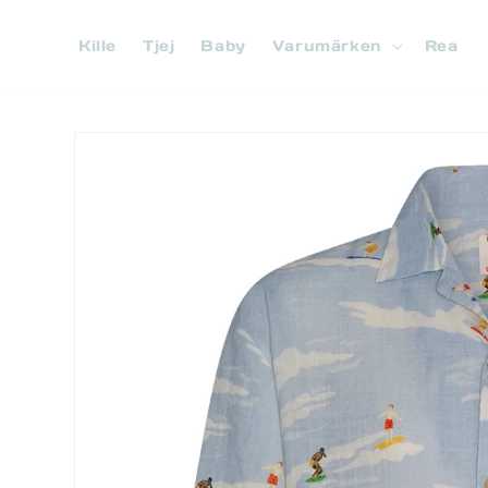
vidare
till
Kille
Tjej
Baby
Varumärken
Rea
innehåll
Gå vidare till
produktinformation