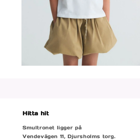
Öppna
mediet
4
i
modalfönster
Hitta hit
Smultronet ligger på
Vendevägen 11, Djursholms torg.