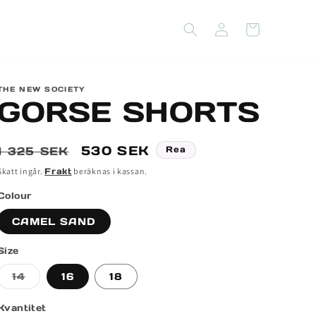
Logga
Varukorg
in
THE NEW SOCIETY
GORSE SHORTS
Ordinarie
Försäljningspris
530 SEK
1 325 SEK
Rea
pris
Skatt ingår.
Frakt
beräknas i kassan.
Colour
CAMEL SAND
Size
Varianten
14
16
18
är
slutsåld
eller
Kvantitet
inte