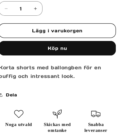
tillgänglig
Minska
Öka
kvantitet
kvantitet
för
för
Lägg i varukorgen
GORSE
GORSE
SHORTS
SHORTS
Köp nu
Korta shorts med ballongben för en
puffig och intressant look.
Dela
Noga utvald
Skickas med
Snabba
omtanke
leveranser