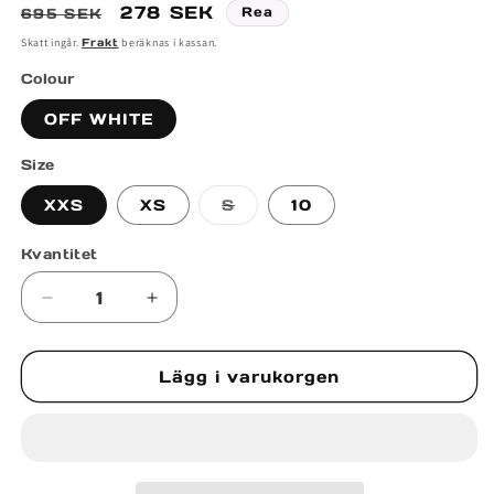
Ordinarie
Försäljningspris
278 SEK
Rea
695 SEK
pris
Skatt ingår.
Frakt
beräknas i kassan.
Colour
OFF WHITE
Size
Varianten
XXS
XS
S
10
är
slutsåld
eller
Kvantitet
inte
tillgänglig
Minska
Öka
kvantitet
kvantitet
för
för
Lägg i varukorgen
EMBROIDED
EMBROIDED
LOGO
LOGO
T-
T-
SHIRT
SHIRT