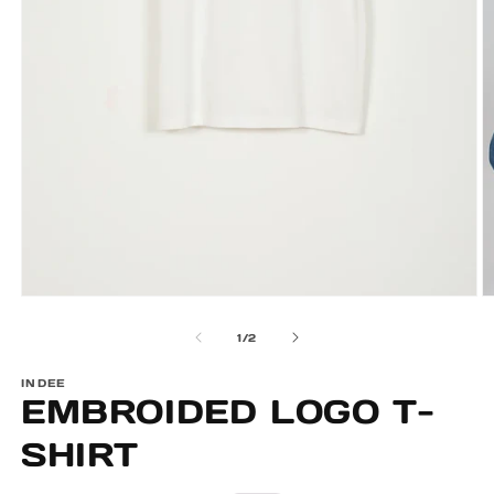
Öppna
Ö
mediet
m
av
1
/
2
1
2
i
i
modalfönster
m
INDEE
EMBROIDED LOGO T-
SHIRT