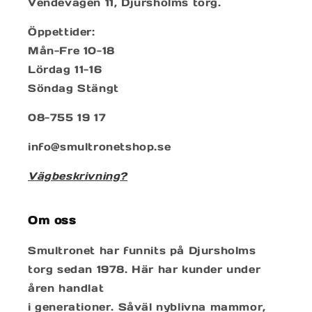
Vendevägen 11, Djursholms torg.
Öppettider:
Mån-Fre 10-18
Lördag 11-16
Söndag Stängt
08-755 19 17
info@smultronetshop.se
Vägbeskrivning?
Om oss
Smultronet har funnits på Djursholms
torg sedan 1978. Här har kunder under
åren handlat
i generationer. Såväl nyblivna mammor,