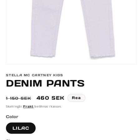
Öppna
mediet
STELLA MC CARTNEY KIDS
1
DENIM PANTS
i
modalfönster
Ordinarie
Försäljningspris
460 SEK
Rea
1 150 SEK
pris
Skatt ingår.
Frakt
beräknas i kassan.
Color
LILAC