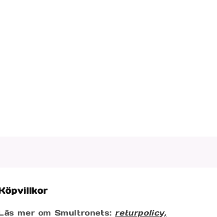
Köpvillkor
Läs mer om Smultronets:
returpolicy,