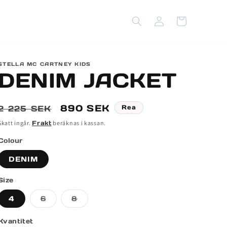
Logga
Varukorg
in
STELLA MC CARTNEY KIDS
DENIM JACKET
Ordinarie
Försäljningspris
890 SEK
2 225 SEK
Rea
pris
Skatt ingår.
Frakt
beräknas i kassan.
Colour
DENIM
Size
Varianten
Varianten
4
6
8
är
är
slutsåld
slutsåld
eller
eller
Kvantitet
inte
inte