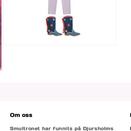
Öppna
mediet
5
i
modalfönster
Om oss
Smultronet har funnits på Djursholms