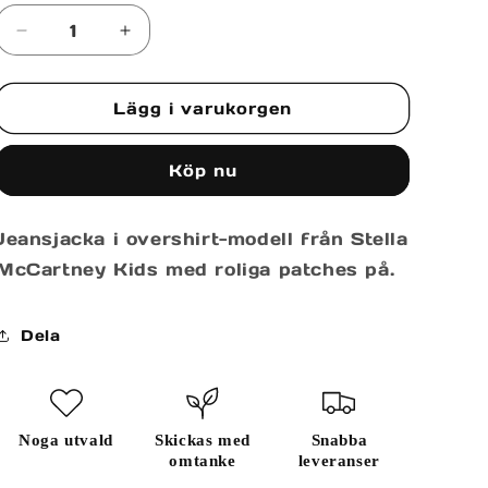
tillgänglig
tillgänglig
Minska
Öka
kvantitet
kvantitet
för
för
Lägg i varukorgen
DENIM
DENIM
JACKET
JACKET
Köp nu
Jeansjacka i overshirt-modell från Stella
McCartney Kids med roliga patches på.
Dela
Noga utvald
Skickas med
Snabba
omtanke
leveranser