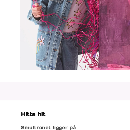
Öppna
mediet
4
i
modalfönster
Hitta hit
Smultronet ligger på