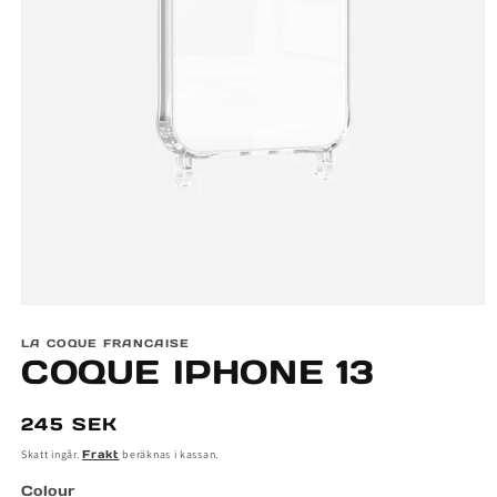
Öppna
mediet
LA COQUE FRANCAISE
1
COQUE IPHONE 13
i
modalfönster
Ordinarie
245 SEK
pris
Skatt ingår.
Frakt
beräknas i kassan.
Colour