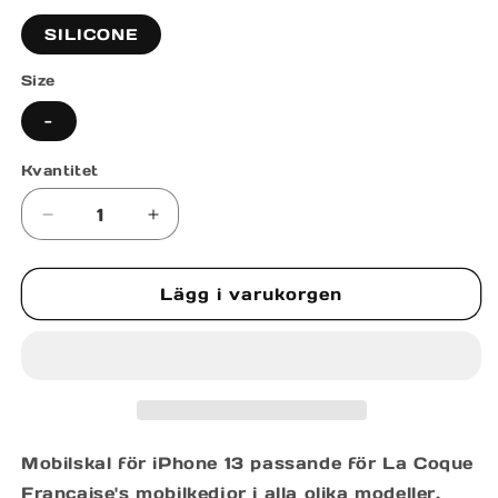
SILICONE
Size
-
Kvantitet
Minska
Öka
kvantitet
kvantitet
för
för
Lägg i varukorgen
COQUE
COQUE
IPHONE
IPHONE
13
13
Mobilskal för iPhone 13 passande för La Coque
Francaise's mobilkedjor i alla olika modeller.