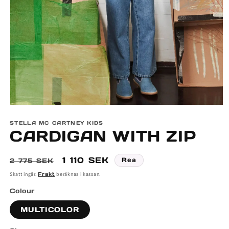
Öppna
mediet
STELLA MC CARTNEY KIDS
1
CARDIGAN WITH ZIP
i
modalfönster
Ordinarie
Försäljningspris
1 110 SEK
Rea
2 775 SEK
pris
Skatt ingår.
Frakt
beräknas i kassan.
Colour
MULTICOLOR