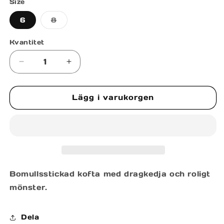
Size
Varianten
6
8
är
slutsåld
eller
Kvantitet
inte
tillgänglig
Minska
Öka
kvantitet
kvantitet
för
för
Lägg i varukorgen
CARDIGAN
CARDIGAN
WITH
WITH
ZIP
ZIP
Bomullsstickad kofta med dragkedja och roligt
mönster.
Dela