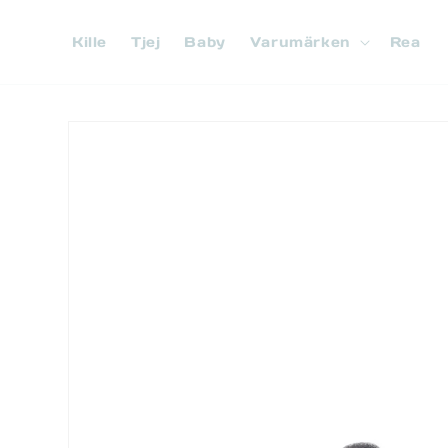
vidare
till
Kille
Tjej
Baby
Varumärken
Rea
innehåll
Gå vidare till
produktinformation