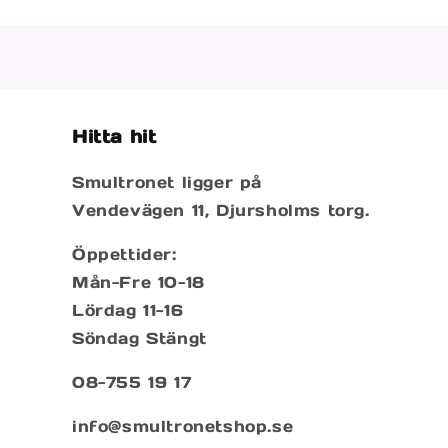
mediet
2
i
modalfönster
Hitta hit
Smultronet ligger på
Vendevägen 11, Djursholms torg.
Öppettider:
Mån-Fre 10-18
Lördag 11-16
Söndag Stängt
08-755 19 17
info@smultronetshop.se