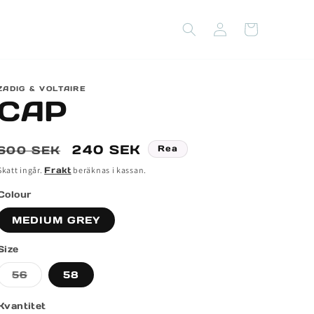
Logga
Varukorg
in
ZADIG & VOLTAIRE
CAP
Ordinarie
Försäljningspris
240 SEK
600 SEK
Rea
pris
Skatt ingår.
Frakt
beräknas i kassan.
Colour
MEDIUM GREY
Size
Varianten
56
58
är
slutsåld
eller
Kvantitet
inte