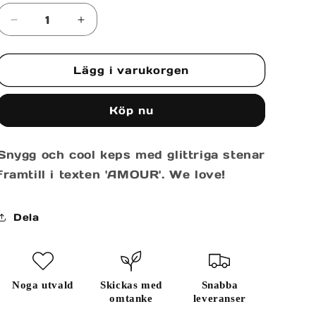
tillgänglig
Minska
Öka
kvantitet
kvantitet
för
för
Lägg i varukorgen
CAP
CAP
Köp nu
Snygg och cool keps med glittriga stenar
framtill i texten 'AMOUR'. We love!
Dela
Noga utvald
Skickas med
Snabba
omtanke
leveranser