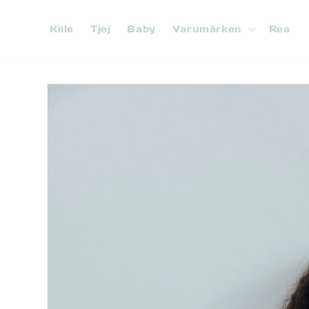
vidare
till
Kille
Tjej
Baby
Varumärken
Rea
innehåll
Gå vidare till
produktinformation