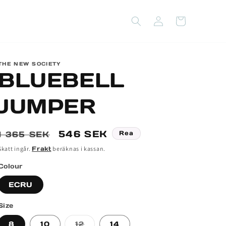
Logga
Varukorg
in
THE NEW SOCIETY
BLUEBELL
JUMPER
Ordinarie
Försäljningspris
546 SEK
1 365 SEK
Rea
pris
Skatt ingår.
Frakt
beräknas i kassan.
Colour
ECRU
Size
Varianten
8
10
12
14