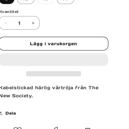
är
slutsåld
eller
Kvantitet
inte
tillgänglig
Minska
Öka
kvantitet
kvantitet
för
för
Lägg i varukorgen
BLUEBELL
BLUEBELL
JUMPER
JUMPER
Kabelstickad härlig vårtröja från The
New Society.
Dela