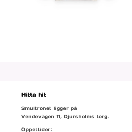
Öppna
mediet
4
i
modalfönster
Hitta hit
Smultronet ligger på
Vendevägen 11, Djursholms torg.
Öppettider: