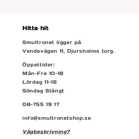
modalfönster
Hitta hit
Smultronet ligger på
Vendevägen 11, Djursholms torg.
Öppettider:
Mån-Fre 10-18
Lördag 11-16
Söndag Stängt
08-755 19 17
info@smultronetshop.se
Vägbeskrivning?