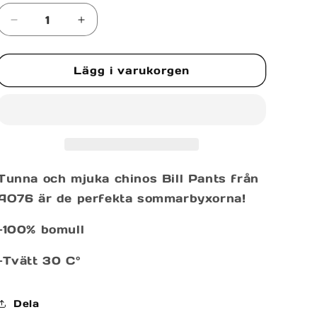
tillgänglig
tillgänglig
tillgänglig
tillgänglig
Minska
Öka
kvantitet
kvantitet
för
för
Lägg i varukorgen
BILL
BILL
PANTS
PANTS
Tunna och mjuka chinos Bill Pants från
AO76 är de perfekta sommarbyxorna!
-100% bomull
-Tvätt 30 C°
Dela