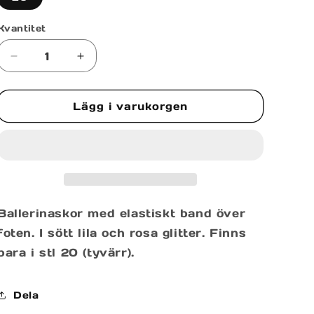
Kvantitet
Minska
Öka
kvantitet
kvantitet
för
för
Lägg i varukorgen
BALLERINA
BALLERINA
SARRA
SARRA
Ballerinaskor med elastiskt band över
foten. I sött lila och rosa glitter. Finns
bara i stl 20 (tyvärr).
Dela