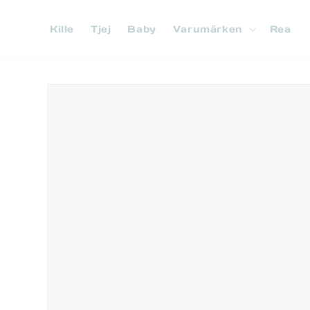
vidare
till
Kille
Tjej
Baby
Varumärken
Rea
innehåll
Gå vidare till
produktinformation