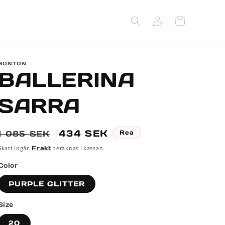
Logga
Varukorg
in
BONTON
BALLERINA
SARRA
Ordinarie
Försäljningspris
434 SEK
1 085 SEK
Rea
pris
Skatt ingår.
Frakt
beräknas i kassan.
Color
PURPLE GLITTER
Size
20