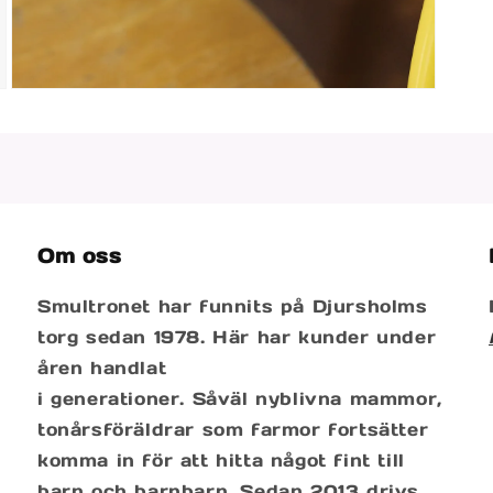
Öppna
mediet
3
i
modalfönster
Om oss
Smultronet har funnits på Djursholms
torg sedan 1978. Här har kunder under
åren handlat
i generationer. Såväl nyblivna mammor,
tonårsföräldrar som farmor fortsätter
komma in för att hitta något fint till
barn och barnbarn. Sedan 2013 drivs