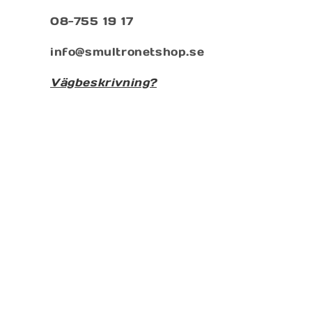
08-755 19 17
info@smultronetshop.se
Vägbeskrivning?
Prenumenera på vårt nyhetsbrev
E-post