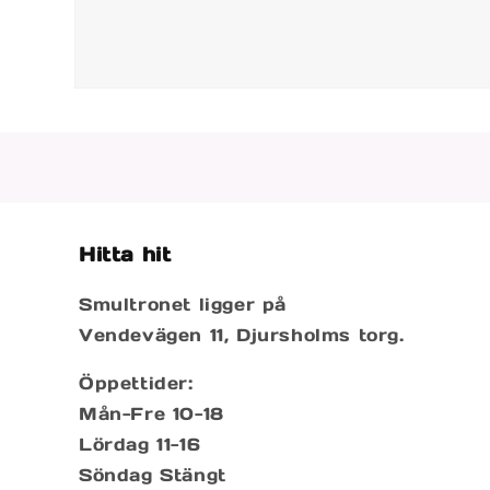
Öppna
mediet
2
i
modalfönster
Hitta hit
Smultronet ligger på
Vendevägen 11, Djursholms torg.
Öppettider:
Mån-Fre 10-18
Lördag 11-16
Söndag Stängt