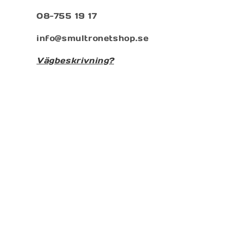
08-755 19 17
info@smultronetshop.se
Vägbeskrivning?
Prenumenera på vårt nyhetsbrev
E-post