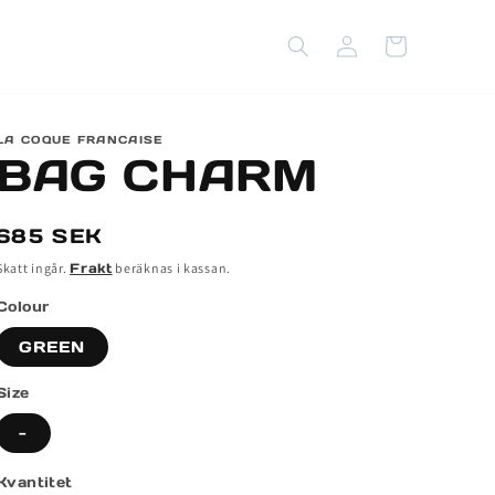
Logga
Varukorg
in
LA COQUE FRANCAISE
BAG CHARM
Ordinarie
685 SEK
pris
Skatt ingår.
Frakt
beräknas i kassan.
Colour
GREEN
Size
-
Kvantitet