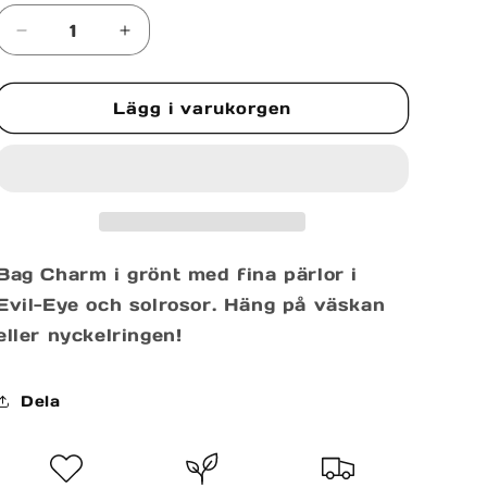
Minska
Öka
kvantitet
kvantitet
för
för
Lägg i varukorgen
BAG
BAG
CHARM
CHARM
Bag Charm i grönt med fina pärlor i
Evil-Eye och solrosor. Häng på väskan
eller nyckelringen!
Dela