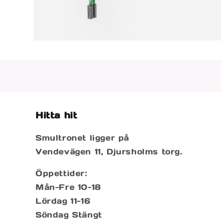
Öppna
mediet
2
i
modalfönster
Hitta hit
Smultronet ligger på
Vendevägen 11, Djursholms torg.
Öppettider:
Mån-Fre 10-18
Lördag 11-16
Söndag Stängt