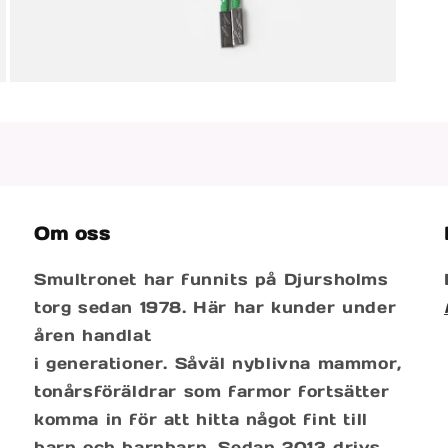
Öppna
mediet
3
i
modalfönster
Om oss
Smultronet har funnits på Djursholms
torg sedan 1978. Här har kunder under
åren handlat
i generationer. Såväl nyblivna mammor,
tonårsföräldrar som farmor fortsätter
komma in för att hitta något fint till
barn och barnbarn. Sedan 2013 drivs