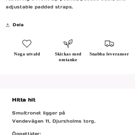
adjustable padded straps.
Dela
Noga utvald
Skickas med
Snabba leveranser
omtanke
Hitta hit
Smultronet ligger på
Vendevägen 11, Djursholms torg.
Öppettider: