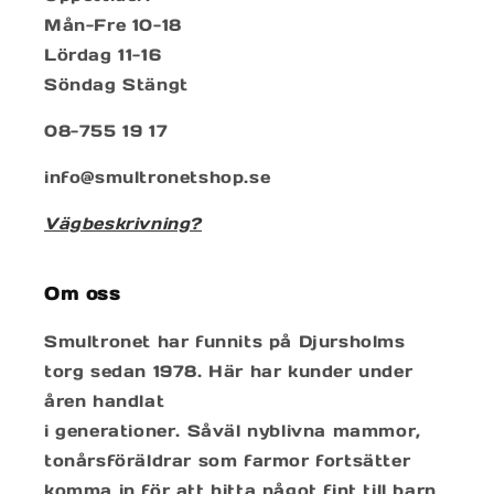
Mån-Fre 10-18
Lördag 11-16
Söndag Stängt
08-755 19 17
info@smultronetshop.se
Vägbeskrivning?
Om oss
Smultronet har funnits på Djursholms
torg sedan 1978. Här har kunder under
åren handlat
i generationer. Såväl nyblivna mammor,
tonårsföräldrar som farmor fortsätter
komma in för att hitta något fint till barn