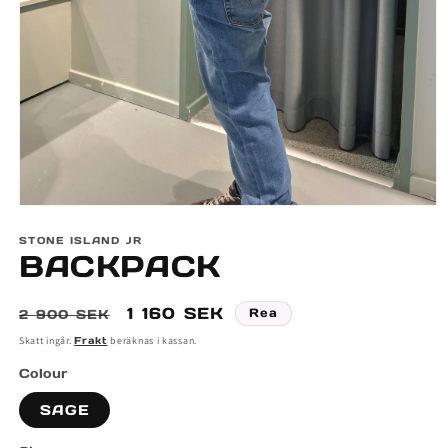
Öppna
mediet
STONE ISLAND JR
1
BACKPACK
i
modalfönster
Ordinarie
Försäljningspris
1 160 SEK
Rea
2 900 SEK
pris
Skatt ingår.
Frakt
beräknas i kassan.
Colour
SAGE