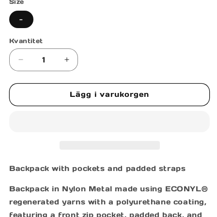
Size
-
Kvantitet
Minska
Öka
kvantitet
kvantitet
för
för
Lägg i varukorgen
BACKPACK
BACKPACK
Backpack with pockets and padded straps
Backpack in Nylon Metal made using ECONYL®
regenerated yarns with a polyurethane coating,
featuring a front zip pocket, padded back, and