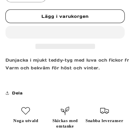
kvantitet
kvantitet
för
för
Lägg i varukorgen
AUDRIEU
AUDRIEU
JACKET
JACKET
Dunjacka i mjukt teddy-tyg med luva och fickor f
Varm och bekväm för höst och vinter.
Dela
Noga utvald
Skickas med
Snabba leveranser
omtanke