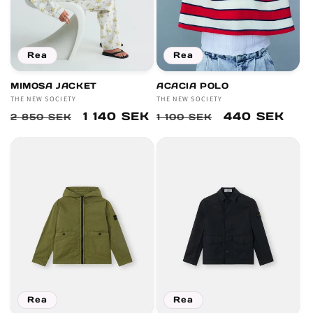
Rea
Rea
MIMOSA JACKET
ACACIA POLO
Säljare:
THE NEW SOCIETY
Säljare:
THE NEW SOCIETY
Ordinarie
Försäljningspris
1 140 SEK
Ordinarie
Försäljningsp
440 SEK
2 850 SEK
1 100 SEK
pris
pris
Rea
Rea