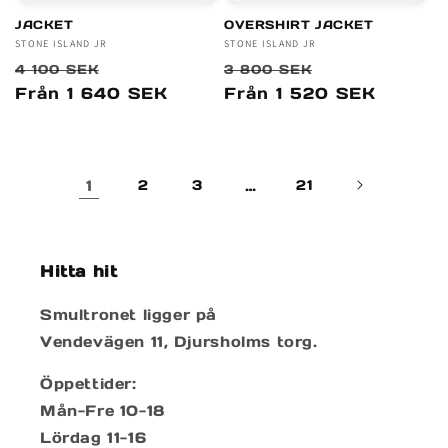
JACKET
OVERSHIRT JACKET
Säljare:
STONE ISLAND JR
Säljare:
STONE ISLAND JR
Ordinarie
Försäljningspris
Ordinarie
Försäljnings
4 100 SEK
3 800 SEK
pris
pris
Från 1 640 SEK
Från 1 520 SEK
1
2
3
…
21
Hitta hit
Smultronet ligger på
Vendevägen 11, Djursholms torg.
Öppettider:
Mån-Fre 10-18
Lördag 11-16