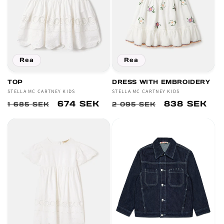
Rea
Rea
TOP
DRESS WITH EMBROIDERY
Säljare:
STELLA MC CARTNEY KIDS
Säljare:
STELLA MC CARTNEY KIDS
Ordinarie
Försäljningspris
674 SEK
Ordinarie
Försäljnings
838 SEK
1 685 SEK
2 095 SEK
pris
pris