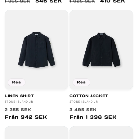
Ordinarie
Försäljningspris
546 SEK
Ordinarie
Försäljnings
410 SEK
1 365 SEK
1 025 SEK
pris
pris
Rea
Rea
LINEN SHIRT
COTTON JACKET
Säljare:
STONE ISLAND JR
Säljare:
STONE ISLAND JR
Ordinarie
Försäljningspris
Ordinarie
Försäljnings
2 355 SEK
3 495 SEK
pris
pris
Från 942 SEK
Från 1 398 SEK