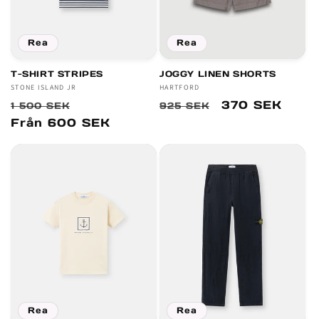
r
i
Rea
Rea
e
T-SHIRT STRIPES
JOGGY LINEN SHORTS
:
Säljare:
STONE ISLAND JR
Säljare:
HARTFORD
Ordinarie
Försäljningspris
Ordinarie
Försäljningsp
370 SEK
1 500 SEK
925 SEK
pris
pris
Från 600 SEK
Rea
Rea