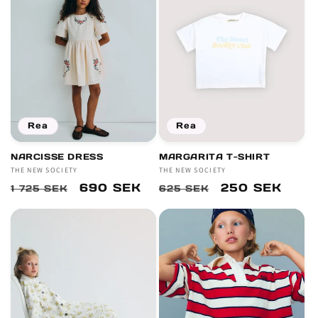
Rea
Rea
NARCISSE DRESS
MARGARITA T-SHIRT
Säljare:
THE NEW SOCIETY
Säljare:
THE NEW SOCIETY
Ordinarie
Försäljningspris
690 SEK
Ordinarie
Försäljningsp
250 SEK
1 725 SEK
625 SEK
pris
pris