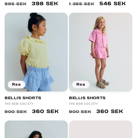
Ordinarie
Försäljningspris
398 SEK
Ordinarie
Försäljnings
546 SEK
995 SEK
1 365 SEK
pris
pris
Rea
Rea
BELLIS SHORTS
BELLIS SHORTS
Säljare:
THE NEW SOCIETY
Säljare:
THE NEW SOCIETY
Ordinarie
Försäljningspris
360 SEK
Ordinarie
Försäljningsp
360 SEK
900 SEK
900 SEK
pris
pris