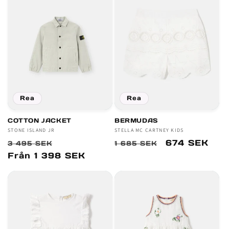
Rea
Rea
COTTON JACKET
BERMUDAS
Säljare:
STONE ISLAND JR
Säljare:
STELLA MC CARTNEY KIDS
Ordinarie
Försäljningspris
Ordinarie
Försäljnings
674 SEK
3 495 SEK
1 685 SEK
pris
pris
Från 1 398 SEK