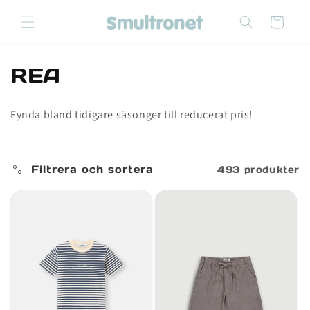
vidare
till
Varukorg
innehåll
P
REA
r
Fynda bland tidigare säsonger till reducerat pris!
o
d
Filtrera och sortera
493 produkter
u
k
t
s
e