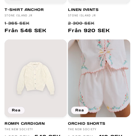
T-SHIRT ANCHOR
LINEN PANTS
Säljare:
STONE ISLAND JR
Säljare:
STONE ISLAND JR
Ordinarie
Försäljningspris
Ordinarie
Försäljnings
1 365 SEK
2 300 SEK
pris
pris
Från 546 SEK
Från 920 SEK
Rea
Rea
ROMPI CARDIGAN
ORCHID SHORTS
Säljare:
THE NEW SOCIETY
Säljare:
THE NEW SOCIETY