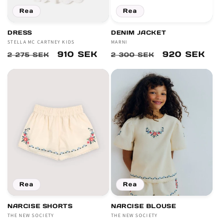
Rea
Rea
DRESS
DENIM JACKET
Säljare:
STELLA MC CARTNEY KIDS
Säljare:
MARNI
Ordinarie
Försäljningspris
910 SEK
Ordinarie
Försäljnings
920 SEK
2 275 SEK
2 300 SEK
pris
pris
Rea
Rea
NARCISE SHORTS
NARCISE BLOUSE
Säljare:
THE NEW SOCIETY
Säljare:
THE NEW SOCIETY