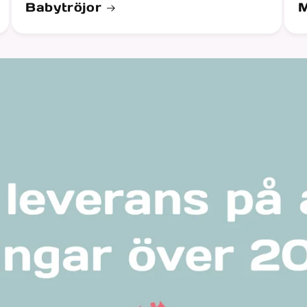
Babytröjor
M