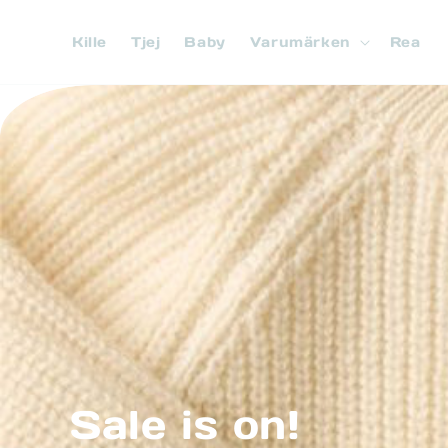
vidare
till
Kille
Tjej
Baby
Varumärken
Rea
innehåll
Sale is on!