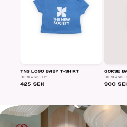
TNS LOGO BABY T-SHIRT
GORSE B
Säljare:
THE NEW SOCIETY
Säljare:
THE NEW SOCI
Ordinarie
425 SEK
Ordinar
900 SE
pris
pris